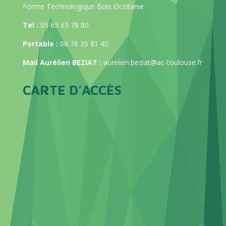
Forme Technologique Bois Occitanie
Tel :
05 65 63 78 80
Portable :
06 76 20 81 45
Mail Aurélien BEZIAT :
aurelien.beziat@ac-toulouse.fr
CARTE D’ACCÈS