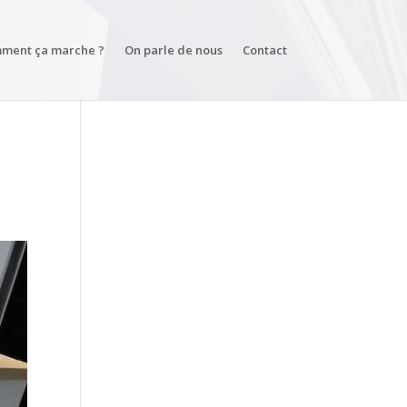
ment ça marche ?
On parle de nous
Contact