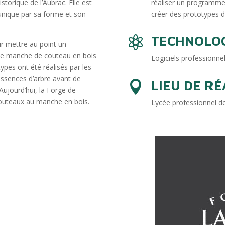
storique de l’Aubrac. Elle est
réaliser un programm
 unique par sa forme et son
créer des prototypes 
TECHNOLOG

ur mettre au point un
de manche de couteau en bois
Logiciels professionn
es ont été réalisés par les
essences d’arbre avant de
LIEU DE RÉ

 Aujourd’hui, la Forge de
outeaux au manche en bois.
Lycée professionnel des