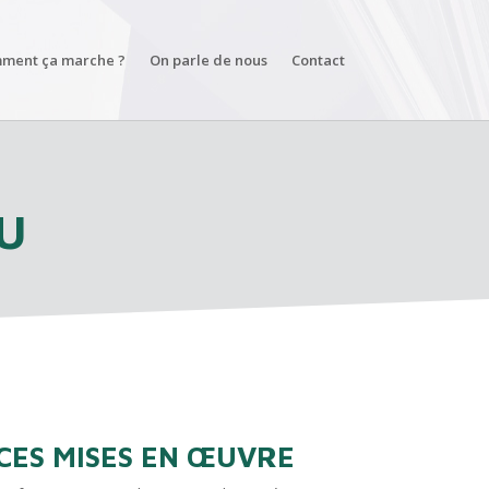
ment ça marche ?
On parle de nous
Contact
U
ES MISES EN ŒUVRE