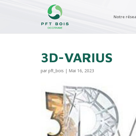
Notre rése
3D-VARIUS
par
pft_bois
|
Mai 16, 2023