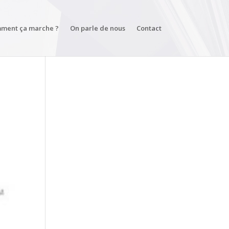
ment ça marche ?
On parle de nous
Contact