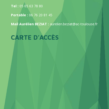
Tel :
05 65 63 78 80
Portable :
06 76 20 81 45
Mail Aurélien BEZIAT :
aurelien.beziat@ac-toulouse.fr
CARTE D’ACCÈS