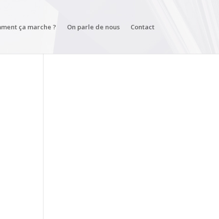
ment ça marche ?
On parle de nous
Contact