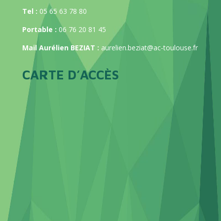
Tel :
05 65 63 78 80
Portable :
06 76 20 81 45
Mail Aurélien BEZIAT :
aurelien.beziat@ac-toulouse.fr
CARTE D’ACCÈS